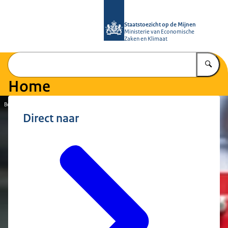
Naar de homepage van Staatstoezich
Staatstoezicht op de Mijnen
Ministerie van Economische
Zaken en Klimaat
Vu
Home
Beeld: SodM
Direct naar