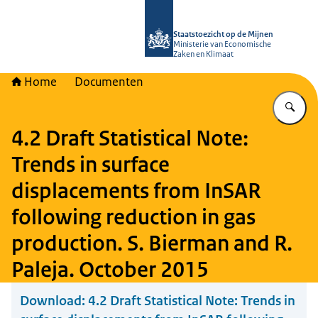
Naar de homepage van Staatstoezich
Staatstoezicht op de Mijnen
Ministerie van Economische
Zaken en Klimaat
Home
Documenten
Vu
4.2 Draft Statistical Note:
Trends in surface
displacements from InSAR
following reduction in gas
production. S. Bierman and R.
Paleja. October 2015
Download:
4.2 Draft Statistical Note: Trends in