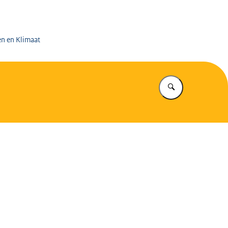
 op de Mijnen
en en Klimaat
Vul in wat u z