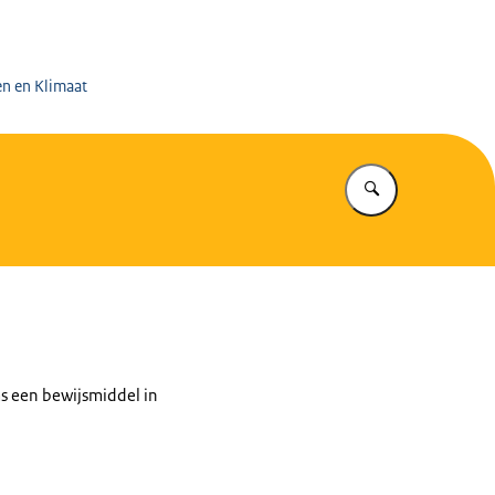
 op de Mijnen
en en Klimaat
Vul in wat u z
ms een bewijsmiddel in