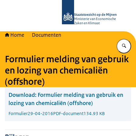
Naar de homepage van Staatstoezich
Staatstoezicht op de Mijnen
Ministerie van Economische
Zaken en Klimaat
Home
Documenten
Vu
Formulier melding van gebruik
en lozing van chemicaliën
(offshore)
Download:
Formulier melding van gebruik en
lozing van chemicaliën (offshore)
Formulier
29-04-2016
PDF-document
134.93 KB