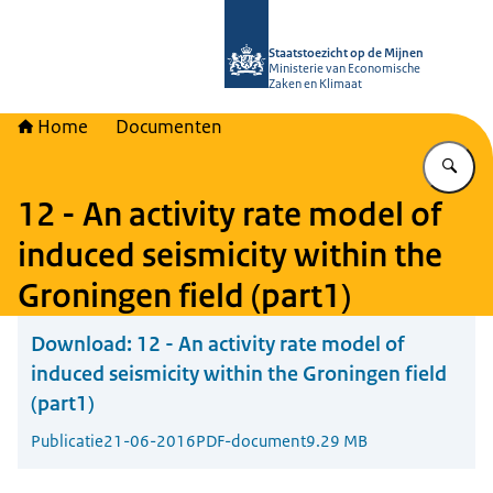
Naar de homepage van Staatstoezich
Staatstoezicht op de Mijnen
Ministerie van Economische
Zaken en Klimaat
Home
Documenten
Vu
12 - An activity rate model of
induced seismicity within the
Groningen field (part1)
Download:
12 - An activity rate model of
induced seismicity within the Groningen field
(part1)
Publicatie
21-06-2016
PDF-document
9.29 MB