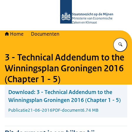
Naar de homepage van Staatstoezich
Staatstoezicht op de Mijnen
Ministerie van Economische
Zaken en Klimaat
Home
Documenten
Vu
3 - Technical Addendum to the
Winningsplan Groningen 2016
(Chapter 1 - 5)
Download:
3 - Technical Addendum to the
Winningsplan Groningen 2016 (Chapter 1 - 5)
Publicatie
21-06-2016
PDF-document
6.74 MB