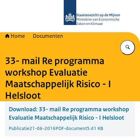
Naar de homepage van Staatstoezich
Staatstoezicht op de Mijnen
Ministerie van Economische
Zaken en Klimaat
Home
Documenten
Vu
33- mail Re programma
workshop Evaluatie
Maatschappelijk Risico - I
Helsloot
Download:
33- mail Re programma workshop
Evaluatie Maatschappelijk Risico - I Helsloot
Publicatie
21-06-2016
PDF-document
5.41 KB