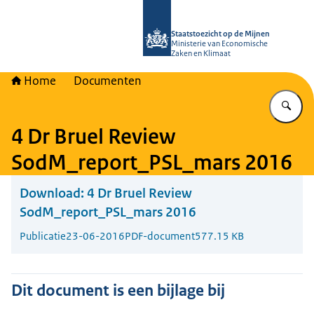
Naar de homepage van Staatstoezich
Staatstoezicht op de Mijnen
Ministerie van Economische
Zaken en Klimaat
Home
Documenten
Vu
4 Dr Bruel Review
SodM_report_PSL_mars 2016
Download:
4 Dr Bruel Review
SodM_report_PSL_mars 2016
Publicatie
23-06-2016
PDF-document
577.15 KB
Dit document is een bijlage bij