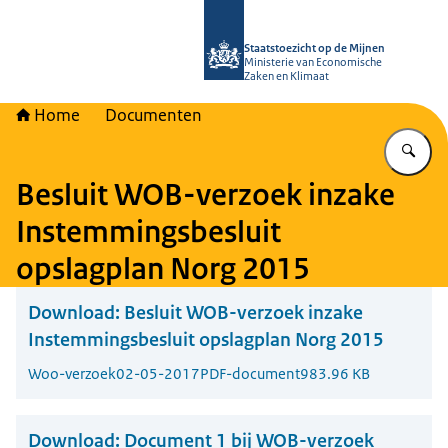
Naar de homepage van Staatstoezich
Staatstoezicht op de Mijnen
Ministerie van Economische
Zaken en Klimaat
Home
Documenten
Vu
Besluit WOB-verzoek inzake
Instemmingsbesluit
opslagplan Norg 2015
Download:
Besluit WOB-verzoek inzake
Instemmingsbesluit opslagplan Norg 2015
Woo-verzoek
02-05-2017
PDF-document
983.96 KB
Download:
Document 1 bij WOB-verzoek