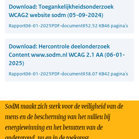
Download:
Toegankelijkheidsonderzoek
WCAG2 website sodm (05-09-2024)
Rapport
06-01-2025
PDF-document
952.52 KB
46 pagina's
Download:
Hercontrole deelonderzoek
Content www.sodm.nl WCAG 2.1 AA (06-01-
2025)
Rapport
06-01-2025
PDF-document
938.07 KB
42 pagina's
SodM maakt zich sterk voor de veiligheid van de
mens en de bescherming van het milieu bij
energiewinning en het benutten van de
ondergrond, nu en in de toekomst.