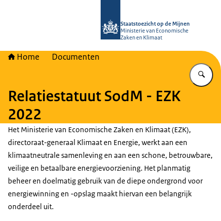
Naar de homepage van Staatstoezich
Staatstoezicht op de Mijnen
Ministerie van Economische
Zaken en Klimaat
Home
Documenten
Vu
Relatiestatuut SodM - EZK
2022
Het Ministerie van Economische Zaken en Klimaat (EZK),
directoraat-generaal Klimaat en Energie, werkt aan een
klimaatneutrale samenleving en aan een schone, betrouwbare,
veilige en betaalbare energievoorziening. Het planmatig
beheer en doelmatig gebruik van de diepe ondergrond voor
energiewinning en -opslag maakt hiervan een belangrijk
onderdeel uit.