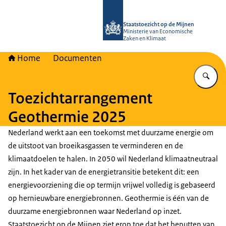
Naar de homepage van Staatstoezich
Staatstoezicht op de Mijnen
Ministerie van Economische
Zaken en Klimaat
Home
Documenten
Vu
Toezichtarrangement
Geothermie 2025
Nederland werkt aan een toekomst met duurzame energie om
de uitstoot van broeikasgassen te verminderen en de
klimaatdoelen te halen. In 2050 wil Nederland klimaatneutraal
zijn. In het kader van de energietransitie betekent dit: een
energievoorziening die op termijn vrijwel volledig is gebaseerd
op hernieuwbare energiebronnen. Geothermie is één van de
duurzame energiebronnen waar Nederland op inzet.
Staatstoezicht op de Mijnen ziet erop toe dat het benutten van