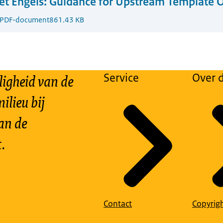
t Engels:
Guidance for Upstream Template 
PDF-document
861.43 KB
ligheid van de
Service
Over d
ilieu bij
an de
.
Contact
Copyrig