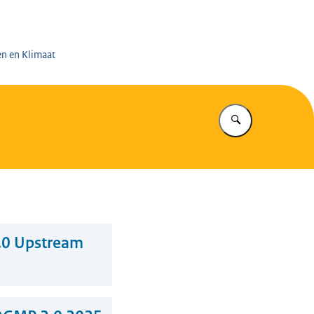
 op de Mijnen
en en Klimaat
Vul in wat u z
.0 Upstream