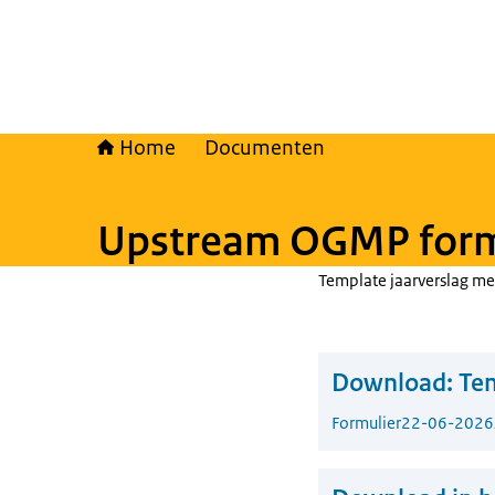
Home
Documenten
Upstream OGMP for
Template jaarverslag m
Download:
Te
Formulier
22-06-2026