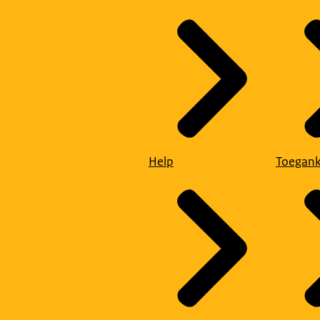
Help
Toegank