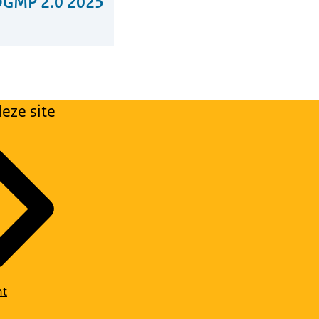
OGMP 2.0 2025
eze site
ht