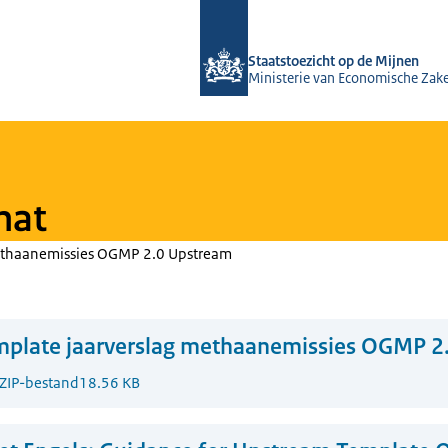
Naar de homepage van Staatstoezicht
Staatstoezicht op de Mijnen
Ministerie van Economische Zak
mat
ethaanemissies OGMP 2.0 Upstream
mplate jaarverslag methaanemissies OGMP 2
ZIP-bestand
18.56 KB