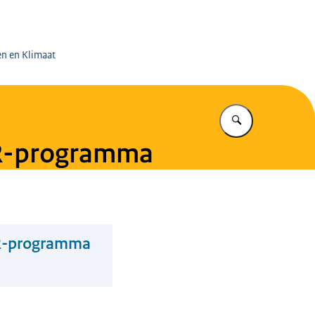
 op de Mijnen
en en Klimaat
Vul in wat u z
AR-programma
AR-programma