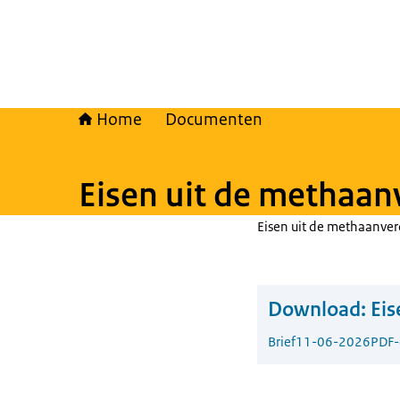
Home
Documenten
Eisen uit de methaa
Eisen uit de methaanv
Download:
Ei
Brief
11-06-2026
PDF