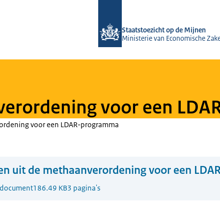
Naar de homepage van Staatstoezicht
Staatstoezicht op de Mijnen
Ministerie van Economische Zak
nverordening voor een LD
erordening voor een LDAR-programma
sen uit de methaanverordening voor een LD
-document
186.49 KB
3 pagina's