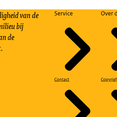
ligheid van de
Service
Over d
ilieu bij
an de
.
Contact
Copyrig