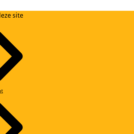
eze site
ht