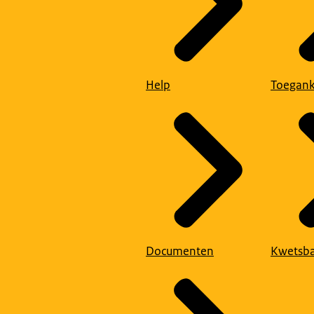
Help
Toegank
Documenten
Kwetsba