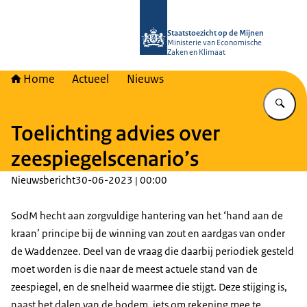
Naar de homepage van Staatstoezich
Staatstoezicht op de Mijnen
Ministerie van Economische
Zaken en Klimaat
Home
Actueel
Nieuws
Vu
Toelichting advies over
zeespiegelscenario’s
Nieuwsbericht
30-06-2023 | 00:00
SodM hecht aan zorgvuldige hantering van het ‘hand aan de
kraan’ principe bij de winning van zout en aardgas van onder
de Waddenzee. Deel van de vraag die daarbij periodiek gesteld
moet worden is die naar de meest actuele stand van de
zeespiegel, en de snelheid waarmee die stijgt. Deze stijging is,
naast het dalen van de bodem, iets om rekening mee te