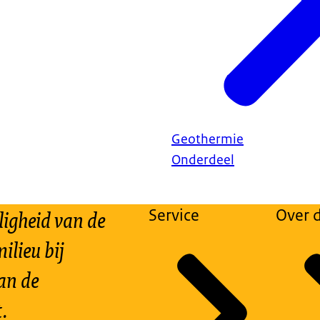
Geothermie
Onderdeel
ligheid van de
Service
Over d
ilieu bij
an de
.