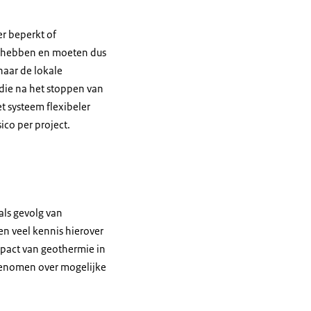
r beperkt of
e hebben en moeten dus
naar de lokale
die na het stoppen van
 systeem flexibeler
co per project.
ls gevolg van
n veel kennis hierover
impact van geothermie in
genomen over mogelijke