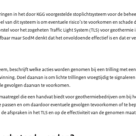
ringen in het door KGG voorgestelde stoplichtsysteem voor de beheer
el van dit systeem is om eventuele risico’s te voorkomen en schade do
rstel voor het zogeheten Traffic Light System (TLS) voor geothermie
baar maar SodM denkt dat het onvoldoende effectief is en dat er v
teem, beschrijft welke acties worden genomen bij een trilling met ee
nning. Doel daarvan is om lichte trillingen vroegtijdig te signaler
 de gevolgen daarvan te voorkomen.
smaatregel die een handvat biedt voor geothermiebedrijven om bij 
 te passen en om daardoor eventuele gevolgen tevoorkomen of te b
n de afspraken in het TLS en op de effectiviteit van de genomen maat