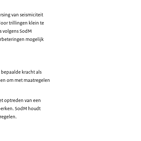
sing van seismiciteit
or trillingen klein te
 is volgens SodM
erbeteringen mogelijk
n bepaalde kracht als
en en om met maatregelen
het optreden van een
eperken. SodM houdt
regelen.