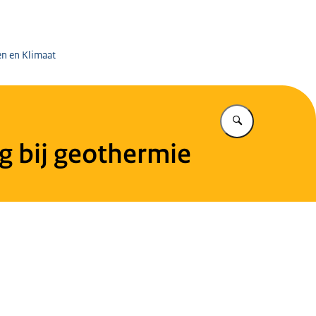
 op de Mijnen
en en Klimaat
Vul in wat u z
g bij geothermie