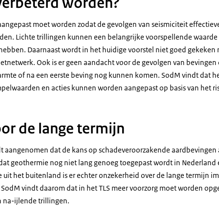
verbeterd worden?
aangepast moet worden zodat de gevolgen van seismiciteit effectieve
n. Lichte trillingen kunnen een belangrijke voorspellende waard
 hebben. Daarnaast wordt in het huidige voorstel niet goed gekeken 
tnetwerk. Ook is er geen aandacht voor de gevolgen van bevingen 
rmte of na een eerste beving nog kunnen komen. SodM vindt dat het
mpelwaarden en acties kunnen worden aangepast op basis van het risi
or de lange termijn
t aangenomen dat de kans op schadeveroorzakende aardbevingen a
dat geothermie nog niet lang genoeg toegepast wordt in Nederland e
e uit het buitenland is er echter onzekerheid over de lange termijn 
e. SodM vindt daarom dat in het TLS meer voorzorg moet worden op
 na-ijlende trillingen.