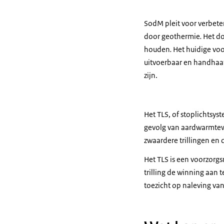
SodM pleit voor verbete
door geothermie
.
Het do
houden
.
Het huidige voo
uitvoerbaar en handhaaf
zijn.
Het TLS, of stoplichtsys
gevolg van aardwarmtewi
zwaardere trillingen en
Het TLS is een voorzorg
trilling de winning aan
toezicht op naleving va