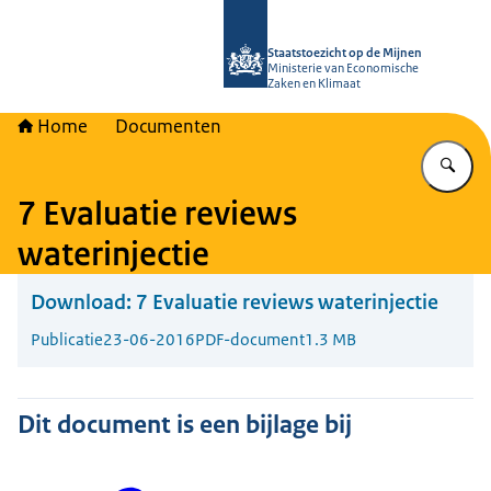
Naar de homepage van Staatstoezich
Staatstoezicht op de Mijnen
Ministerie van Economische
Zaken en Klimaat
Home
Documenten
Vu
7 Evaluatie reviews
waterinjectie
Download:
7 Evaluatie reviews waterinjectie
Publicatie
23-06-2016
PDF-document
1.3 MB
Dit document is een bijlage bij