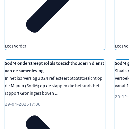
Lees verder
Lees ve
SodM onderstreept rol als toezichthouder in dienst
SodM g
van de samenleving
Staatst
In het jaarverslag 2024 reflecteert Staatstoezicht op
verzoe
de Mijnen (SodM) op de stappen die het sinds het
vanaf 1
rapport Groningers boven ...
20-12
29-04-2025
17:00