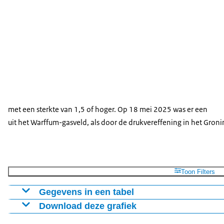
met een sterkte van 1,5 of hoger. Op 18 mei 2025 was er een
uit het Warffum-gasveld, als door de drukvereffening in het Gron
Toon Filters
Gegevens in een tabel
Download deze grafiek
M 3,0-3,5
M 2,5-3,0
M 2,0-2,5
M 1,5
Groningen-gasveld
1
0
4
2
Figuur als PNG