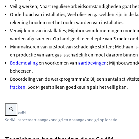
Veilig werken; Naast reguliere arbeidsomstandigheden gaat het 
Onderhoud van installaties; Veel olie- en gasvelden zijn in d
rekening houden met het ouder worden van installaties.
Verwijderen van installaties; Mijnbouwondernemingen moeten ga
worden afgesneden. Op land geldt een diepte van 3 meter onde
Minimaliseren van uitstoot van schadelijke stoffen;
Methaan is 
en productie van aardgas is schadelijk en moet daarom binnen 
Bodemdaling
en voorkomen van
aardbevingen
; Mijnbouwonder
beheersen.
Beoordeling van de werkprogramma’s; Bij een aantal activit
fracken
. SodM geeft alleen goedkeuring als het veilig kan.
Vergroot afbeelding Een inspecteur op inspectie
Beeld: © SodM
SodM inspecteert aangekondigd en onaangekondigd op locatie.