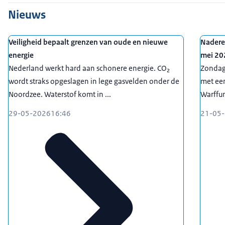
Overige
0
0
0
1
Nieuws
Download CSV-bestand
Veiligheid bepaalt grenzen van oude en nieuwe
Nadere
energie
mei 20
Nederland werkt hard aan schonere energie. CO₂
Zondag
wordt straks opgeslagen in lege gasvelden onder de
met een
Noordzee. Waterstof komt in ...
Warffum
29-05-2026
16:46
21-05