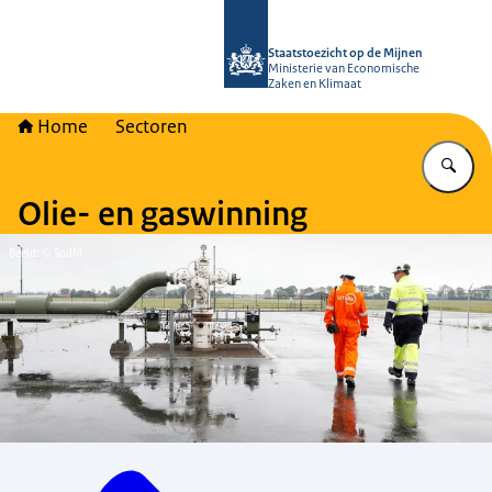
Naar de homepage van Staatstoezich
Staatstoezicht op de Mijnen
Ministerie van Economische
Zaken en Klimaat
Home
Sectoren
Vu
Olie- en gaswinning
Beeld: © SodM
Menu