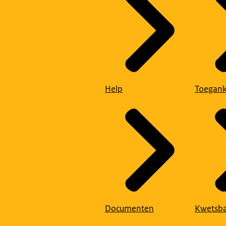
Help
Toegank
Documenten
Kwetsba