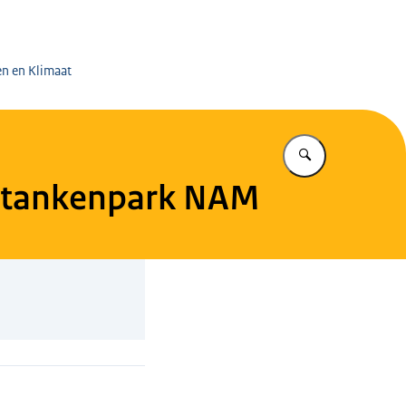
 op de Mijnen
en en Klimaat
Vul in wat u z
t tankenpark NAM