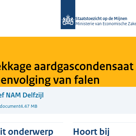
Naar de homepage van Staatstoezicht
Staatstoezicht op de Mijnen
Ministerie van Economische Zak
lekkage aardgascondensaa
envolging van falen
ef NAM Delfzijl
-document
4.47 MB
dit onderwerp
Hoort bij