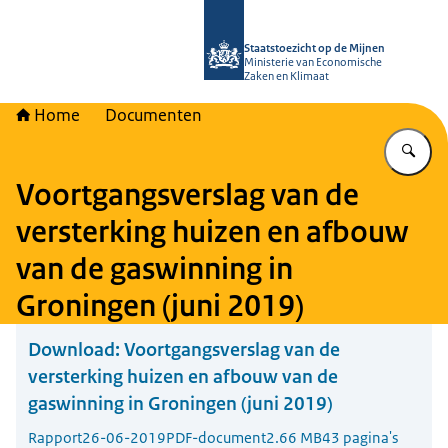
Naar de homepage van Staatstoezich
Staatstoezicht op de Mijnen
Ministerie van Economische
Zaken en Klimaat
Home
Documenten
Vu
Voortgangsverslag van de
versterking huizen en afbouw
van de gaswinning in
Groningen (juni 2019)
Download:
Voortgangsverslag van de
versterking huizen en afbouw van de
gaswinning in Groningen (juni 2019)
Rapport
26-06-2019
PDF-document
2.66 MB
43 pagina's