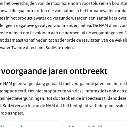
een het overschrijden van de maximale norm voor tolueen en koolstof
ewel dit gaat om stoffen die van nature in het formatiewater voorko
tes in het productiewater de vergunde waarden een aantal keer over
rder geen negatieve gevolgen voor mens en milieu. De NAM dient vóó
en te nemen om te voldoen aan de normen uit de vergunningen en S
t daarnaast vanaf heden tot nader orde de resultaten van de wekel
iewater Twente direct met SodM te delen.
g voorgaande jaren ontbreekt
de NAM geen vergelijking gemaakt met voorgaande jaren met betrekki
gerapporteerd. Het niet rapporteren van deze informatie is ook een 
erinjectievergunningen. Tot slot hebben de inspecteurs tijdens deze
d. SodM verwacht van de NAM dat het bedrijf dit verbeterpunt evalue
erop aanpast.