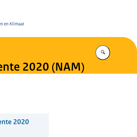
 op de Mijnen
en en Klimaat
Vul in wat u z
wente 2020 (NAM)
ente 2020