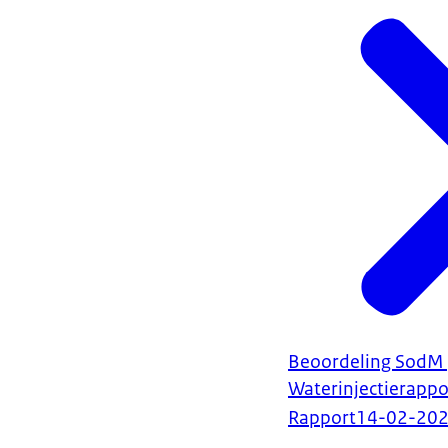
Beoordeling SodM 
Waterinjectierapp
Rapport
14-02-20