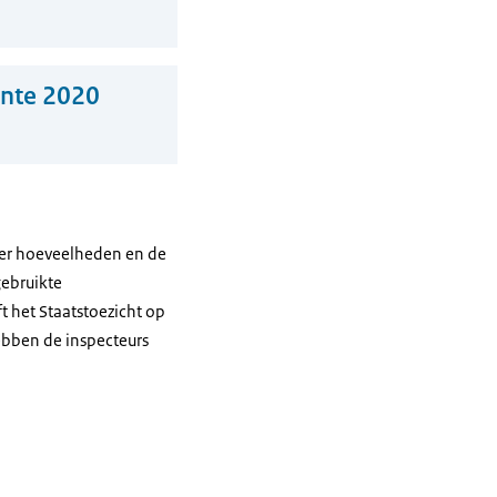
ente 2020
ver hoeveelheden en de
gebruikte
t het Staatstoezicht op
ebben de inspecteurs