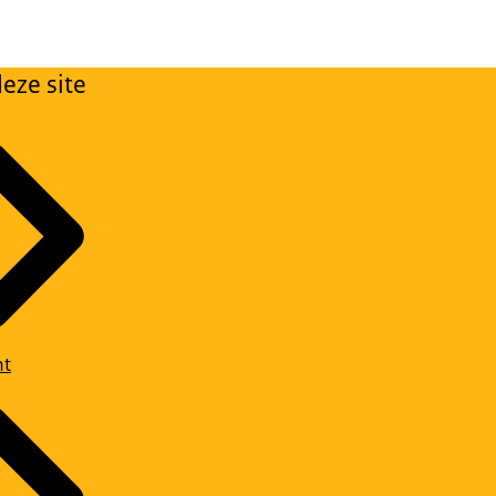
eze site
ht