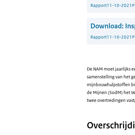
Rapport
11-10-2021
P
Download:
Ins
Rapport
11-10-2021
P
De NAM moet jaarlijks e
samenstelling van het g
mijnbouwhulpstoffen bij
de Mijnen (SodM) het W
twee overtredingen vast
Overschrijd