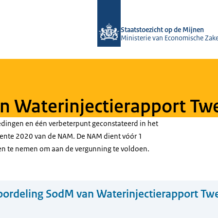
Naar de homepage van Staatstoezicht
Staatstoezicht op de Mijnen
Ministerie van Economische Zak
n Waterinjectierapport T
dingen en één verbeterpunt geconstateerd in het
wente 2020 van de NAM. De NAM dient vóór 1
en te nemen om aan de vergunning te voldoen.
ordeling SodM van Waterinjectierapport Tw