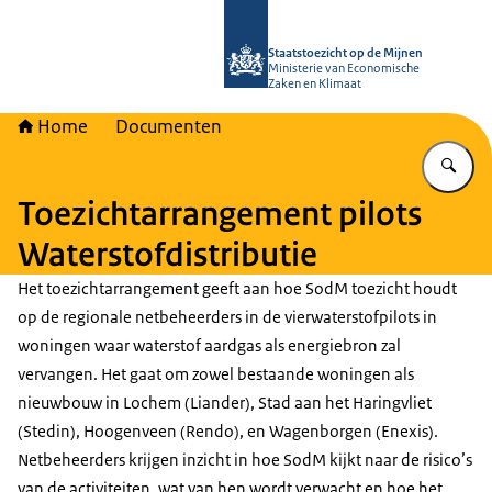
Naar de homepage van Staatstoezich
Staatstoezicht op de Mijnen
Ministerie van Economische
Zaken en Klimaat
Home
Documenten
Vu
Toezichtarrangement pilots
Waterstofdistributie
Het toezichtarrangement geeft aan hoe SodM toezicht houdt
op de regionale netbeheerders in de vierwaterstofpilots in
woningen waar waterstof aardgas als energiebron zal
vervangen. Het gaat om zowel bestaande woningen als
nieuwbouw in Lochem (Liander), Stad aan het Haringvliet
(Stedin), Hoogenveen (Rendo), en Wagenborgen (Enexis).
Netbeheerders krijgen inzicht in hoe SodM kijkt naar de risico’s
van de activiteiten, wat van hen wordt verwacht en hoe het