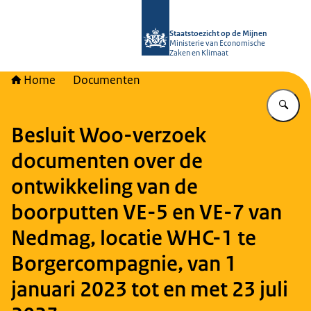
Naar de homepage van Staatstoezich
Staatstoezicht op de Mijnen
Ministerie van Economische
Zaken en Klimaat
Home
Documenten
Vu
Besluit Woo-verzoek
documenten over de
ontwikkeling van de
boorputten VE-5 en VE-7 van
Nedmag, locatie WHC-1 te
Borgercompagnie, van 1
januari 2023 tot en met 23 juli