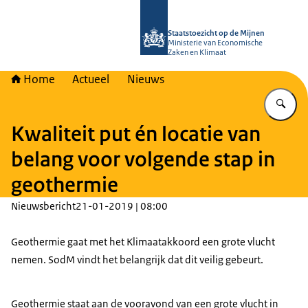
Naar de homepage van Staatstoezich
Staatstoezicht op de Mijnen
Ministerie van Economische
Zaken en Klimaat
Home
Actueel
Nieuws
Vu
Kwaliteit put én locatie van
belang voor volgende stap in
geothermie
Nieuwsbericht
21-01-2019 | 08:00
Geothermie gaat met het Klimaatakkoord een grote vlucht
nemen. SodM vindt het belangrijk dat dit veilig gebeurt.
Geothermie staat aan de vooravond van een grote vlucht in