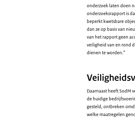
onderzoek laten doen na
onderzoeksrapport is dat
beperkt kwetsbare object
dan ze op basis van nie
van het rapport geen ac
veiligheid van en rond 
dienen te worden.”
Veiligheids
Daarnaast heeft SodM ver
de huidige bedrijfsvoer
gesteld, ontbreken omda
welke maatregelen geno