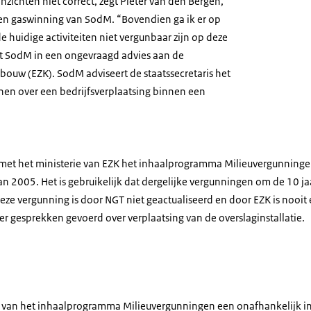
inzichten niet correct, zegt Pieter van den Bergen,
- en gaswinning van SodM. “Bovendien ga ik er op
e huidige activiteiten niet vergunbaar zijn op deze
rt SodM in een ongevraagd advies aan de
nbouw (EZK). SodM adviseert de staatssecretaris het
en over een bedrijfsverplaatsing binnen een
et het ministerie van EZK het inhaalprogramma Milieuvergunningen
an 2005. Het is gebruikelijk dat dergelijke vergunningen om de 10 j
deze vergunning is door NGT niet geactualiseerd en door EZK is nooit 
r gesprekken gevoerd over verplaatsing van de overslaginstallatie.
r van het inhaalprogramma Milieuvergunningen een onafhankelijk i