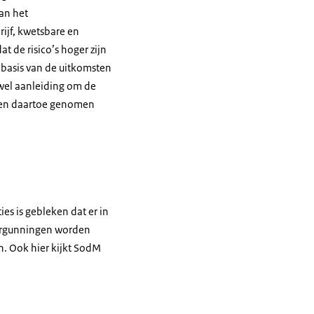
an het
rijf, kwetsbare en
t de risico’s hoger zijn
 basis van de uitkomsten
wel aanleiding om de
elen daartoe genomen
es is gebleken dat er in
vergunningen worden
n. Ook hier kijkt SodM