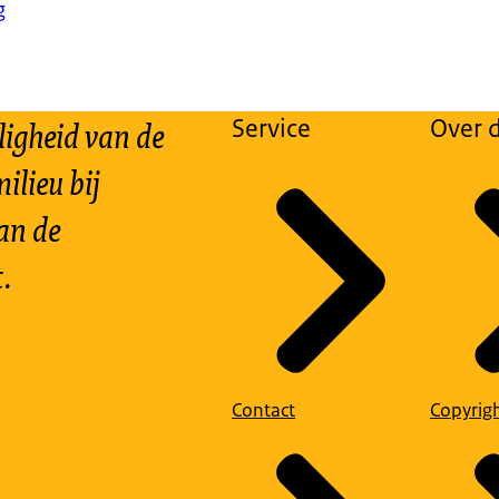
g
ligheid van de
Service
Over d
ilieu bij
an de
.
Contact
Copyrig