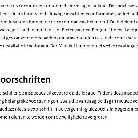
ar de risicocontouren rondom de overslaginstallatie. De conclusie v
 er zich, op basis van de huidige inzichten en informatie van het bed
en bevinden binnen de risicocontour van het bedrijf. Dit betekent da
uwe regels zouden moeten zijn. Pieter van den Bergen: “Hoewel er op
uut gevaar voor medewerkers en omwonenden is, zijn de conclusies 
de installatie te verhogen. SodM bekijkt momenteel welke maatreg
voorschriften
schillende inspecties uitgevoerd op de locatie. Tijdens deze inspecti
ing belangrijke voorzieningen, zoals die vandaag de dag in nieuwe 
t deze niet als voorschrift in de vergunning uit 2005 zijn opgenome
men dienen te worden om de veiligheid te vergroten.