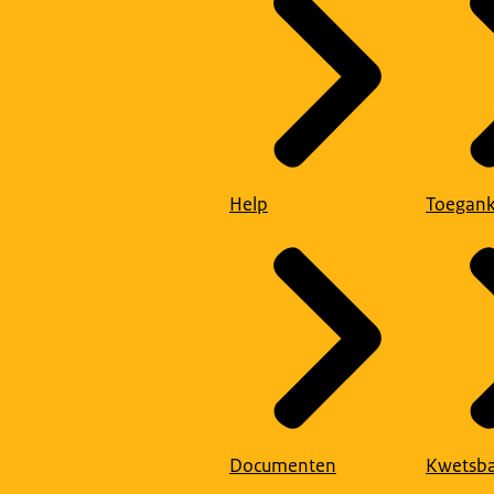
Help
Toegank
Documenten
Kwetsba