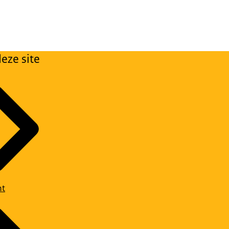
eze site
ht