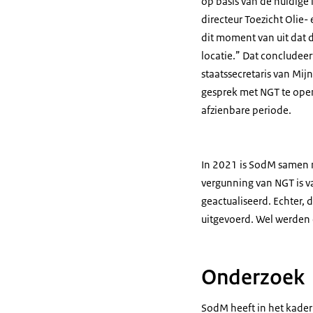
op basis van de huidige 
directeur Toezicht Olie
dit moment van uit dat d
locatie.” Dat concludee
staatssecretaris van Mij
gesprek met NGT te open
afzienbare periode.
In 2021 is SodM samen m
vergunning van NGT is v
geactualiseerd. Echter, 
uitgevoerd. Wel werden e
Onderzoek
SodM heeft in het kade