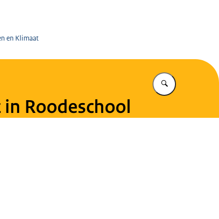
 op de Mijnen
en en Klimaat
Vul in wat u z
 in Roodeschool