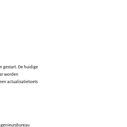
 gestart. De huidige
aar worden
een actualisatietoets
ngenieursbureau