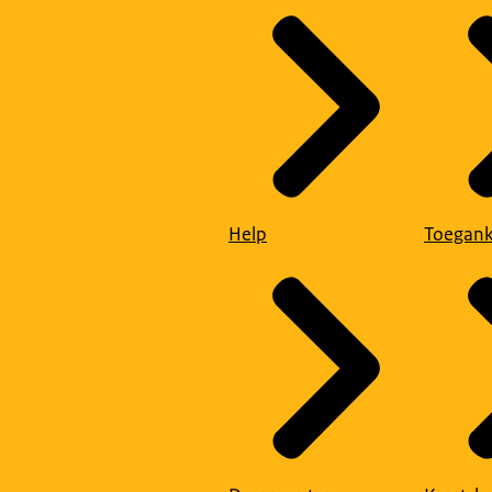
Help
Toegank