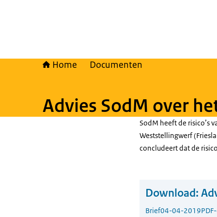
Home
Documenten
Advies SodM over het
SodM heeft de risico’s 
Weststellingwerf (Frie
concludeert dat de risico
Download:
Adv
Brief
04-04-2019
PDF