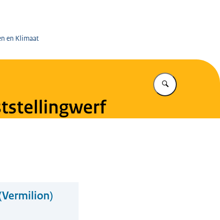
 op de Mijnen
en en Klimaat
Vul in wat u z
tstellingwerf
(Vermilion)