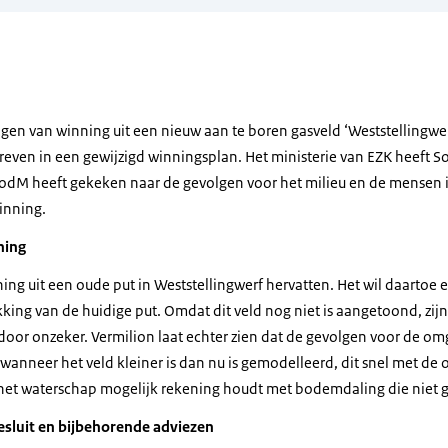
gen van winning uit een nieuw aan te boren gasveld ‘Weststellingwer
reven in een gewijzigd winningsplan. Het ministerie van EZK heeft
SodM heeft gekeken naar de gevolgen voor het milieu en de mensen i
inning.
ning
ing uit een oude put in Weststellingwerf hervatten. Het wil daartoe 
king van de huidige put. Omdat dit veld nog niet is aangetoond, zi
door onzeker. Vermilion laat echter zien dat de gevolgen voor de om
wanneer het veld kleiner is dan nu is gemodelleerd, dit snel met de
et waterschap mogelijk rekening houdt met bodemdaling die niet g
sluit en bijbehorende adviezen