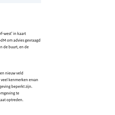
f-west’ in kaart
 SodM om advies gevraagd
n de buurt, en de
een nieuw veld
jn veel kenmerken ervan
geving beperkt zijn.
 omgeving te
aat optreden.