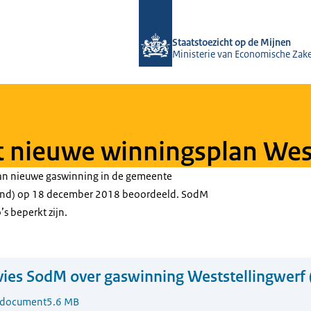
Naar de homepage van Staatstoezicht
Staatstoezicht op de Mijnen
Ministerie van Economische Zak
 nieuwe winningsplan Wes
van nieuwe gaswinning in de gemeente
sland) op 18 december 2018 beoordeeld. SodM
’s beperkt zijn.
ies SodM over gaswinning Weststellingwerf 
-document
5.6 MB