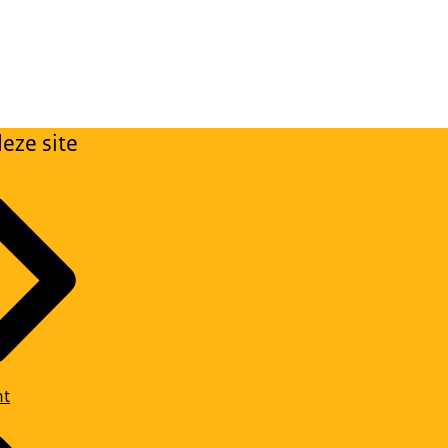
eze site
ht