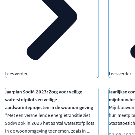
Lees verder
Lees verder
Jaarplan SodM 2023: Zorg voor veilige
Jaarlijkse c
waterstofpilots en veilige
mijnbouwbed
aardwarmteprojecten in de woonomgeving
Mijnbouwond
“Met een versnellende energietransitie ziet
hun meetplan
SodM ook in 2023 het aantal waterstofpilots
Staatstoezich
in de woonomgeving toenemen, zoals in ...
04-05-2022