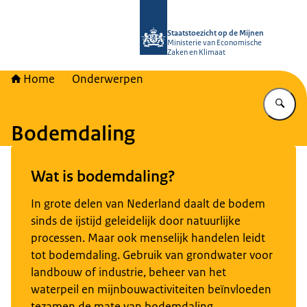
Naar de homepage van Staatstoezich
Staatstoezicht op de Mijnen
Ministerie van Economische
Zaken en Klimaat
Home
Onderwerpen
Vu
Bodemdaling
Wat is bodemdaling?
In grote delen van Nederland daalt de bodem
sinds de ijstijd geleidelijk door natuurlijke
processen. Maar ook menselijk handelen leidt
tot bodemdaling. Gebruik van grondwater voor
landbouw of industrie, beheer van het
waterpeil en mijnbouwactiviteiten beïnvloeden
tezamen de mate van bodemdaling.