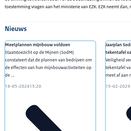
toestemming vragen aan het ministerie van EZK. EZK neemt dan, na
Nieuws
Meetplannen mijnbouw voldoen
Jaarplan Sod
Staatstoezicht op de Mijnen (SodM)
tekentafel v
constateert dat de plannen van bedrijven om
Veiligheid v
de effecten van hun mijnbouwactiviteiten op
tekentafel va
de ...
meet af aan n
16-05-2024
15:20
15-02-2024