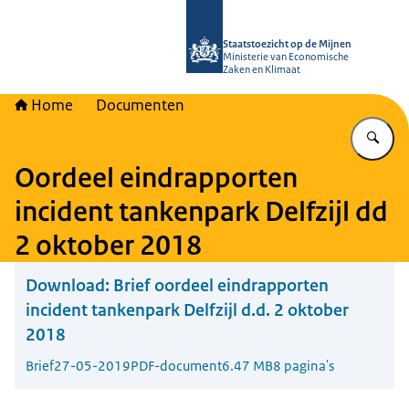
Naar de homepage van Staatstoezich
Staatstoezicht op de Mijnen
Ministerie van Economische
Zaken en Klimaat
Home
Documenten
Vu
Oordeel eindrapporten
incident tankenpark Delfzijl dd
2 oktober 2018
Download:
Brief oordeel eindrapporten
incident tankenpark Delfzijl d.d. 2 oktober
2018
Brief
27-05-2019
PDF-document
6.47 MB
8 pagina's