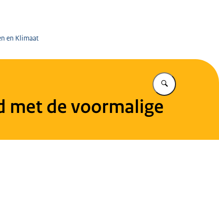
 op de Mijnen
en en Klimaat
Vul in wat u z
nd met de voormalige