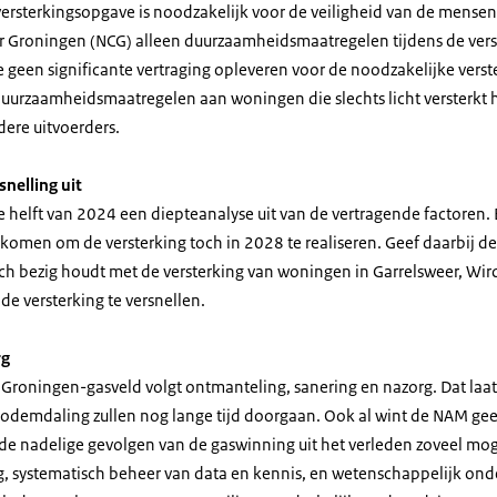
ersterkingsopgave is noodzakelijk voor de veiligheid van de mensen
r Groningen (NCG) alleen duurzaamheidsmaatregelen tijdens de ver
e geen significante vertraging opleveren voor de noodzakelijke vers
uurzaamheidsmaatregelen aan woningen die slechts licht versterkt 
dere uitvoerders.
nelling uit
e helft van 2024 een diepteanalyse uit van de vertragende factoren. B
 komen om de versterking toch in 2028 te realiseren. Geef daarbij de
ch bezig houdt met de versterking van woningen in Garrelsweer, Wi
de versterking te versnellen.
rg
t Groningen-gasveld volgt ontmanteling, sanering en nazorg. Dat laat
odemdaling zullen nog lange tijd doorgaan. Ook al wint de NAM gee
cht de nadelige gevolgen van de gaswinning uit het verleden zoveel mo
g, systematisch beheer van data en kennis, en wetenschappelijk ond