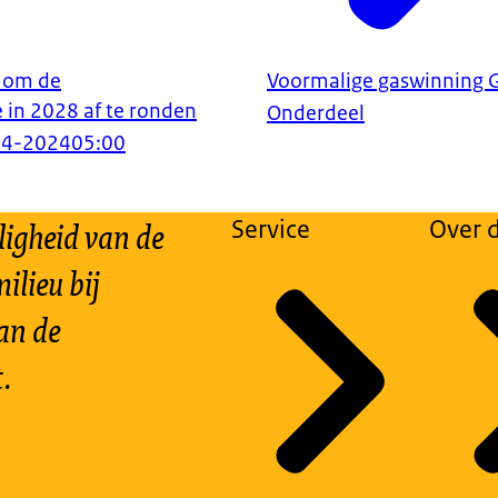
d om de
Voormalige gaswinning 
 in 2028 af te ronden
Onderdeel
04-2024
05:00
ligheid van de
Service
Over d
ilieu bij
an de
.