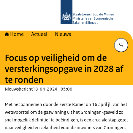
Naar de homepage van Staatstoezich
Staatstoezicht op de Mijnen
Ministerie van Economische
Zaken en Klimaat
Home
Actueel
Nieuws
Vu
Focus op veiligheid om de
versterkingsopgave in 2028 af
te ronden
Nieuwsbericht
18-04-2024 | 05:00
Met het aannemen door de Eerste Kamer op 16 april jl. van het
wetsvoorstel om de gaswinning uit het Groningen-gasveld zo
snel mogelijk definitief te beëindigen, is een cruciale stap gezet
naar veiligheid en zekerheid voor de inwoners van Groningen.