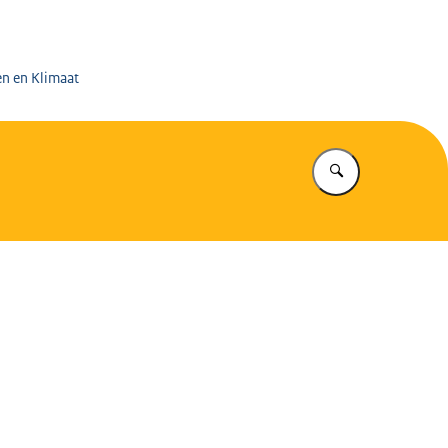
 op de Mijnen
en en Klimaat
Vul in wat u z