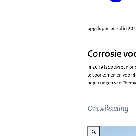
opgelopen en zal in 20
Corrosie v
In 2019 is SodM een ond
te voorkomen en voor de
beperkingen van Chemica
Ontwikkeling
Vergroot afbeelding geother