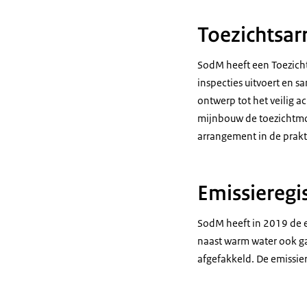
Toezichtsar
SodM heeft een Toezich
inspecties uitvoert en s
ontwerp tot het veilig a
mijnbouw de toezichtmo
arrangement in de prakt
Emissieregi
SodM heeft in 2019 de em
naast warm water ook ga
afgefakkeld. De emissiere