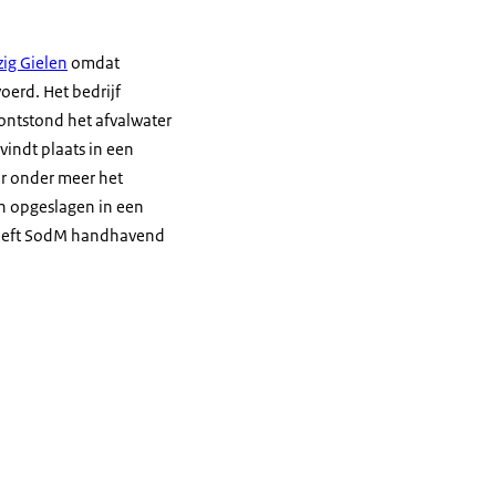
zig Gielen
omdat
oerd. Het bedrijf
 ontstond het afvalwater
 vindt plaats in een
or onder meer het
n opgeslagen in een
, heeft SodM handhavend