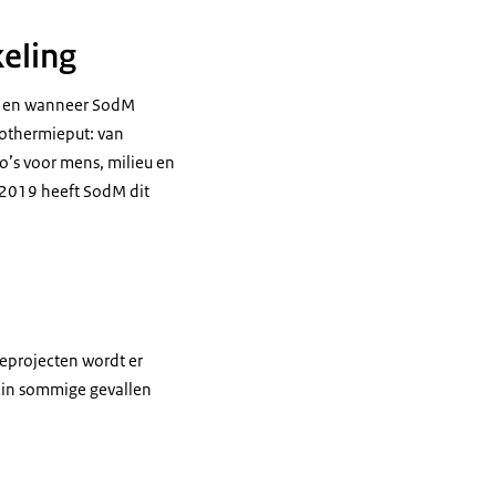
eling
e en wanneer SodM
eothermieput: van
co’s voor mens, milieu en
2019 heeft SodM dit
ieprojecten wordt er
f in sommige gevallen