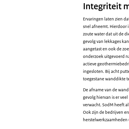
Integriteit
Ervaringen laten zien d
snel afneemt. Hierdoor 
zoute water dat uit de 
gevolg van lekkages kan 
aangetast en ook de zoe
onderzoek uitgevoerd na
actieve geothermiebedrijv
ingesloten. Bij acht put
toegestane wanddikte te
De afname van de wandd
gevolg hiervan is er ve
verwacht. SodM heeft al
Ook zijn de bedrijven er
herstelwerkzaamheden u