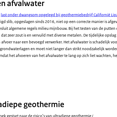
en afvalwater
n
last onder dwangsom opgelegd bij geothermiebedrijf Californië Lip
igd slib, opgeslagen sinds 2016, niet op een correcte manier is afgev
esluit algemene regels milieu mijnbouw. Bij het testen van de putten
 dat zeer zout is en vervuild met diverse metalen. De tijdelijke opslag
 afvoer naar een bevoegd verwerker. Het afvalwater is schadelijk vo
grondwaterlagen en moet niet langer dan strikt noodzakelijk worde
 Omdat het afvoeren van het afvalwater te lang op zich liet wachten
tradiepe geothermie
oek gestart naar de risico’s van ultradiepe geothermie (