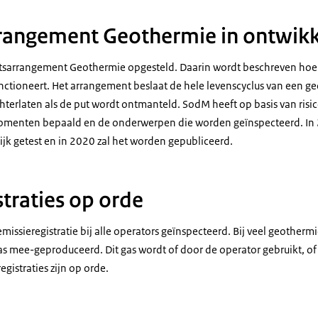
rangement Geothermie in ontwikk
tsarrangement Geothermie opgesteld. Daarin wordt beschreven ho
anctioneert. Het arrangement beslaat de hele levenscyclus van een g
chterlaten als de put wordt ontmanteld. SodM heeft op basis van risi
menten bepaald en de onderwerpen die worden geïnspecteerd. In 
ijk getest en in 2020 zal het worden gepubliceerd.
straties op orde
issieregistratie bij alle operators geïnspecteerd. Bij veel geotherm
s mee-geproduceerd. Dit gas wordt of door de operator gebruikt, o
gistraties zijn op orde.