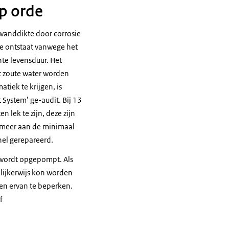
op orde
 wanddikte door corrosie
ie ontstaat vanwege het
te levensduur. Het
et zoute water worden
tiek te krijgen, is
System’ ge-audit. Bij 13
n lek te zijn, deze zijn
et meer aan de minimaal
nel gerepareerd.
 wordt opgepompt. Als
lijkerwijs kon worden
en ervan te beperken.
f