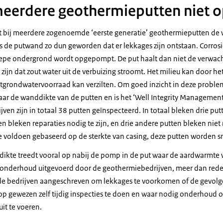
 meerdere geothermieputten niet 
at bij meerdere zogenoemde ‘eerste generatie’ geothermieputten de
is de putwand zo dun geworden dat er lekkages zijn ontstaan. Corros
diepe ondergrond wordt opgepompt. De put haalt dan niet de verwach
zijn dat zout water uit de verbuizing stroomt. Het milieu kan door h
tgrondwatervoorraad kan verzilten. Om goed inzicht in deze problema
ar de wanddikte van de putten en is het ‘Well Integrity Management 
en zijn in totaal 38 putten geïnspecteerd. In totaal bleken drie putte
ten bleken reparaties nodig te zijn, en drie andere putten bleken ni
 voldoen gebaseerd op de sterkte van casing, deze putten worden s
ikte treedt vooral op nabij de pomp in de put waar de aardwarmte
el onderhoud uitgevoerd door de geothermiebedrijven, meer dan rede
le bedrijven aangeschreven om lekkages te voorkomen of de gevolg
op gewezen zelf tijdig inspecties te doen en waar nodig onderhoud o
it te voeren.