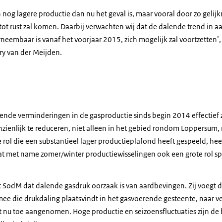
nog lagere productie dan nu het geval is, maar vooral door zo gelijk
tot rust zal komen. Daarbij verwachten wij dat de dalende trend in a
neembaar is vanaf het voorjaar 2015, zich mogelijk zal voortzetten’,
ry van der Meijden.
gende verminderingen in de gasproductie sinds begin 2014 effectief 
zienlijk te reduceren, niet alleen in het gebied rondom Loppersum, 
 rol die een substantieel lager productieplafond heeft gespeeld, he
at met name zomer/winter productiewisselingen ook een grote rol sp
gt SodM dat dalende gasdruk oorzaak is van aardbevingen. Zij voegt 
e die drukdaling plaatsvindt in het gasvoerende gesteente, naar v
ot nu toe aangenomen. Hoge productie en seizoensfluctuaties zijn de 