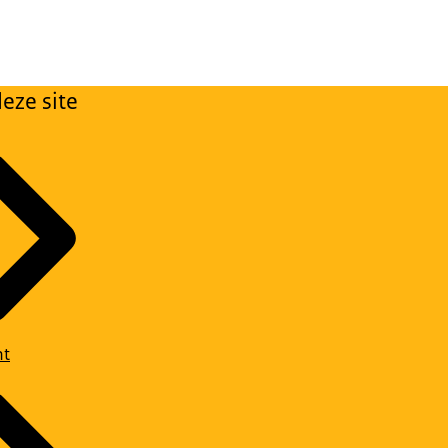
eze site
ht