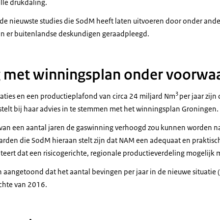
lle drukdaling.
t de nieuwste studies die SodM heeft laten uitvoeren door onder and
ijn er buitenlandse deskundigen geraadpleegd.
 met winningsplan onder voorwa
3
uaties en een productieplafond van circa 24 miljard Nm
per jaar zijn
elt bij haar advies in te stemmen met het winningsplan Groningen.
 van een aantal jaren de gaswinning verhoogd zou kunnen worden n
arden die SodM hieraan stelt zijn dat NAM een adequaat en praktis
eert dat een risicogerichte, regionale productieverdeling mogelijk 
angetoond dat het aantal bevingen per jaar in de nieuwe situatie (z
chte van 2016.