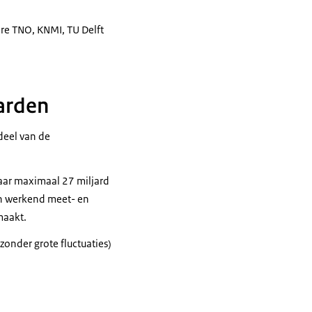
ere TNO, KNMI, TU Delft
arden
 deel van de
aar maximaal 27 miljard
ch werkend meet- en
maakt.
onder grote fluctuaties)