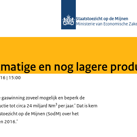
Naar de homepage van Staatstoezicht
Staatstoezicht op de Mijnen
Ministerie van Economische Zak
kmatige en nog lagere prod
16 | 15:00
de gaswinning zoveel mogelijk en beperk de
3
tie tot circa 24 miljard Nm
per jaar.’ Dat is kern
tstoezicht op de Mijnen (SodM) over het
n 2016.’