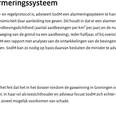
larmeringssysteem
- en regelprotocol is, adviseert SodM een alarmeringssysteem te han
smiciteit daar aanleiding toe geven. Dit houdt in dat er een alarmer
2
ardbevingsdichtheid (aantal aardbevingen per km
per jaar) en de 
eging van de grond na een aardbeving). Ieder halfjaar, of bij oversc
M een rapport met analyses van de ontwikkelingen van de bevingen
ren. SodM kan zo nodig op basis daarvan besluiten de minister te ad
 het feit dat het in het dossier rondom de gaswinning in Groningen 
. In haar rol als toezichthouder en adviseur focust SodM zich echte
het zoveel mogelijk voorkomen van schade.