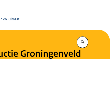
 op de Mijnen
en en Klimaat
Vul in wat u z
uctie Groningenveld