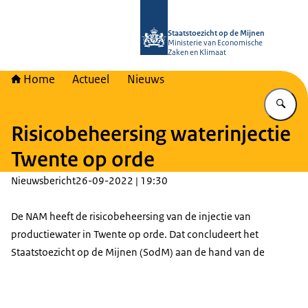
Naar de homepage van Staatstoezich
Staatstoezicht op de Mijnen
Ministerie van Economische
Zaken en Klimaat
Home
Actueel
Nieuws
Vu
Risicobeheersing waterinjectie
Twente op orde
Nieuwsbericht
26-09-2022 | 19:30
De NAM heeft de risicobeheersing van de injectie van
productiewater in Twente op orde. Dat concludeert het
Staatstoezicht op de Mijnen (SodM) aan de hand van de