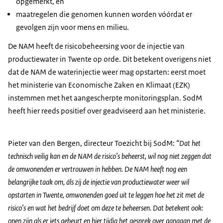
opgemerkt, en
maatregelen die genomen kunnen worden vóórdat er
gevolgen zijn voor mens en milieu.
De NAM heeft de risicobeheersing voor de injectie van
productiewater in Twente op orde. Dit betekent overigens niet
dat de NAM de waterinjectie weer mag opstarten: eerst moet
het ministerie van Economische Zaken en Klimaat (EZK)
instemmen met het aangescherpte monitoringsplan. SodM
heeft hier reeds positief over geadviseerd aan het ministerie.
Pieter van den Bergen, directeur Toezicht bij SodM:
“Dat het
technisch veilig kan en de NAM de risico’s beheerst, wil nog niet zeggen dat
de omwonenden er vertrouwen in hebben. De NAM heeft nog een
belangrijke taak om, áls zij de injectie van productiewater weer wil
opstarten in Twente, omwonenden goed uit te leggen hoe het zit met de
risico’s en wat het bedrijf doet om deze te beheersen. Dat betekent ook:
open zijn als er iets gebeurt en hier tijdig het gesprek over aangaan met de