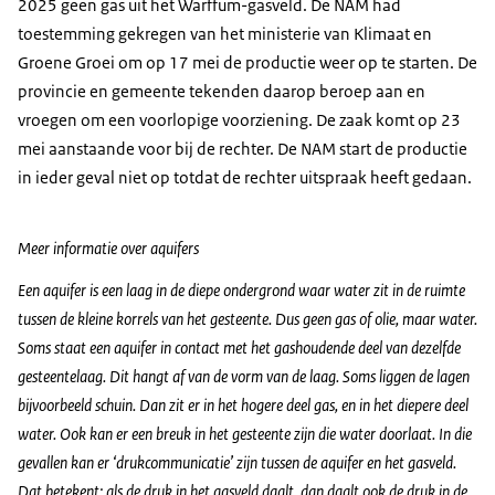
2025 geen gas uit het Warffum-gasveld. De NAM had
toestemming gekregen van het ministerie van Klimaat en
Groene Groei om op 17 mei de productie weer op te starten. De
provincie en gemeente tekenden daarop beroep aan en
vroegen om een voorlopige voorziening. De zaak komt op 23
mei aanstaande voor bij de rechter. De NAM start de productie
in ieder geval niet op totdat de rechter uitspraak heeft gedaan.
Meer informatie over aquifers
Een aquifer is een laag in de diepe ondergrond waar water zit in de ruimte
tussen de kleine korrels van het gesteente. Dus geen gas of olie, maar water.
Soms staat een aquifer in contact met het gashoudende deel van dezelfde
gesteentelaag. Dit hangt af van de vorm van de laag. Soms liggen de lagen
bijvoorbeeld schuin. Dan zit er in het hogere deel gas, en in het diepere deel
water. Ook kan er een breuk in het gesteente zijn die water doorlaat. In die
gevallen kan er ‘drukcommunicatie’ zijn tussen de aquifer en het gasveld.
Dat betekent: als de druk in het gasveld daalt, dan daalt ook de druk in de