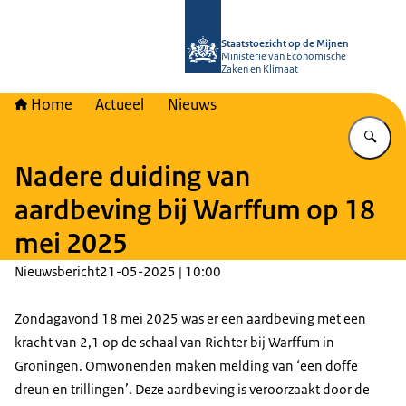
Naar de homepage van Staatstoezich
Staatstoezicht op de Mijnen
Ministerie van Economische
Zaken en Klimaat
Home
Actueel
Nieuws
Vu
Nadere duiding van
aardbeving bij Warffum op 18
mei 2025
Nieuwsbericht
21-05-2025 | 10:00
Zondagavond 18 mei 2025 was er een aardbeving met een
kracht van 2,1 op de schaal van Richter bij Warffum in
Groningen. Omwonenden maken melding van ‘een doffe
dreun en trillingen’. Deze aardbeving is veroorzaakt door de