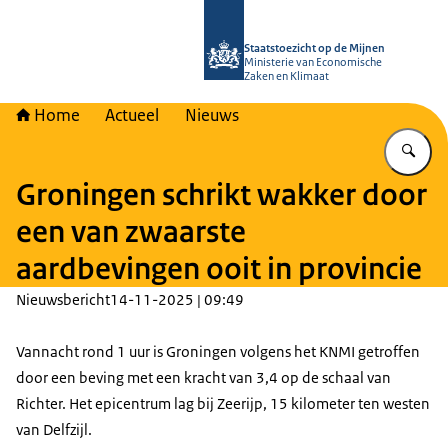
Naar de homepage van Staatstoezich
Staatstoezicht op de Mijnen
Ministerie van Economische
Zaken en Klimaat
Home
Actueel
Nieuws
Vu
Groningen schrikt wakker door
een van zwaarste
aardbevingen ooit in provincie
Nieuwsbericht
14-11-2025 | 09:49
Vannacht rond 1 uur is Groningen volgens het KNMI getroffen
door een beving met een kracht van 3,4 op de schaal van
Richter. Het epicentrum lag bij Zeerijp, 15 kilometer ten westen
van Delfzijl.