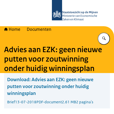
Naar de homepage van Staatstoezich
Staatstoezicht op de Mijnen
Ministerie van Economische
Zaken en Klimaat
Home
Documenten
Vu
Advies aan EZK: geen nieuwe
putten voor zoutwinning
onder huidig winningsplan
Download:
Advies aan EZK: geen nieuwe
putten voor zoutwinning onder huidig
winningsplan
Brief
13-07-2018
PDF-document
2.61 MB
2 pagina's