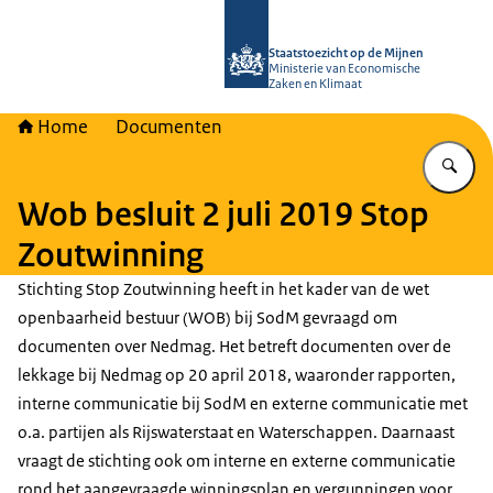
Naar de homepage van Staatstoezich
Staatstoezicht op de Mijnen
Ministerie van Economische
Zaken en Klimaat
Home
Documenten
Vu
Wob besluit 2 juli 2019 Stop
Zoutwinning
Stichting Stop Zoutwinning heeft in het kader van de wet
openbaarheid bestuur (WOB) bij SodM gevraagd om
documenten over Nedmag. Het betreft documenten over de
lekkage bij Nedmag op 20 april 2018, waaronder rapporten,
interne communicatie bij SodM en externe communicatie met
o.a. partijen als Rijswaterstaat en Waterschappen. Daarnaast
vraagt de stichting ook om interne en externe communicatie
rond het aangevraagde winningsplan en vergunningen voor