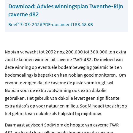
Download:
Advies winningsplan Twenthe-Rijn
caverne 482
Brief
13-03-2026
PDF-document
188.68 KB
Nobian verwacht tot 2032 nog 200.000 tot 300.000 ton extra
zout te kunnen winnen uit caverne TWR-482. De invloed van
deze winning op eventuele bodembeweging (seismiciteit en
bodemdaling) is beperkt en kan Nobian goed monitoren. Om
ervoor te zorgen dat de caverne de juiste vorm krijgt, wil
Nobian voor de extra zoutwinning ook extra dakolie
gebruiken. Het gebruik van dakolie levert geen significante
extra risico’s op voor natuur en milieu. SodM houdt toezicht op
het gebruik van dakolie als hulpstof bij mijnbouw.
Daarnaast adviseert SodM om de hoogte van caverne TWR-
482, inclusief slurryvulling op de bodem van de caverne,