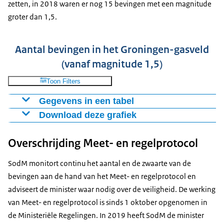
zetten, in 2018 waren er nog 15 bevingen met een magnitude
groter dan 1,5.
Aantal bevingen in het Groningen-gasveld
(vanaf magnitude 1,5)
Toon Filters
Gegevens in een tabel
Download deze grafiek
M 3,0-3,5
M 2,5-3,0
M 2,0-2,5
M 1,5-2,0
2018
1
1
2
11
Figuur als PNG
Overschrijding Meet- en regelprotocol
2019
1
1
0
9
Download CSV-bestand
SodM monitort continu het aantal en de zwaarte van de
bevingen aan de hand van het Meet- en regelprotocol en
adviseert de minister waar nodig over de veiligheid. De werking
van Meet- en regelprotocol is sinds 1 oktober opgenomen in
de Ministeriële Regelingen. In 2019 heeft SodM de minister