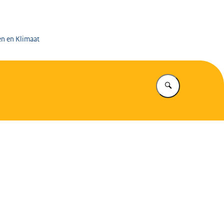
 op de Mijnen
en en Klimaat
Vul in wat u z