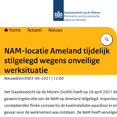
Naar de homepage van Staatstoezich
Staatstoezicht op de Mijnen
Ministerie van Economische
Zaken en Klimaat
Home
Actueel
Nieuws
Vu
NAM-locatie Ameland tijdelijk
stilgelegd wegens onveilige
werksituatie
Nieuwsbericht
03-06-2021 | 12:00
Het Staatstoezicht op de Mijnen (SodM) heeft op 28 april 2021 d
gaswinningslocatie van de NAM op Ameland stilgelegd. Inspecteu
constateerden flinke corrosie bij de koelinstallatie waardoor er er
gevaar voor de werknemers was ontstaan. De NAM heeft vervolge