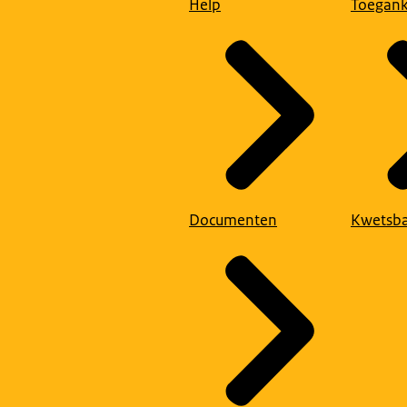
Help
Toegank
Documenten
Kwetsba