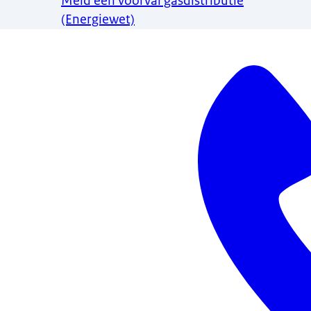
Meld een voorval gasdistributie
(Energiewet)