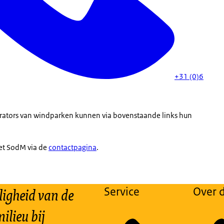
+31 (0)6
tors van windparken kunnen via bovenstaande links hun
t SodM via de
contactpagina
.
ligheid van de
Service
Over d
ilieu bij