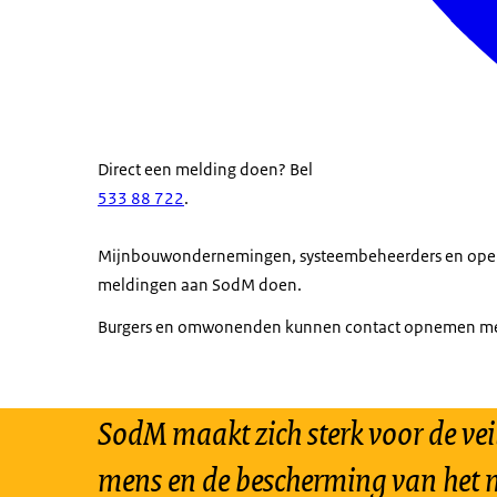
Direct een melding doen? Bel
533 88 722
.
Mijnbouwondernemingen, systeembeheerders en opera
meldingen aan SodM doen.
Burgers en omwonenden kunnen contact opnemen me
SodM maakt zich sterk voor de vei
mens en de bescherming van het m