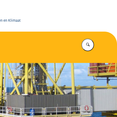
 op de Mijnen
en en Klimaat
Vul in wat u z