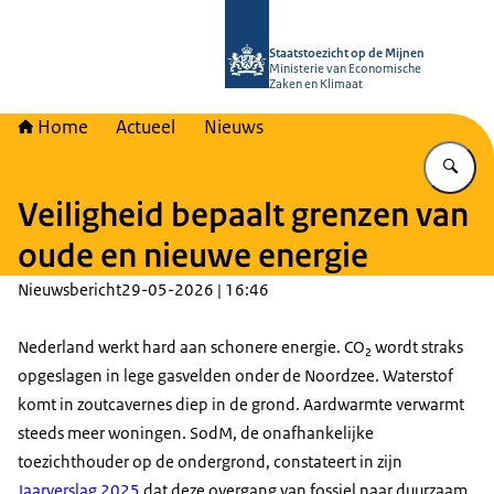
Naar de homepage van Staatstoezich
Staatstoezicht op de Mijnen
Ministerie van Economische
Zaken en Klimaat
Home
Actueel
Nieuws
Vu
Veiligheid bepaalt grenzen van
oude en nieuwe energie
Nieuwsbericht
29-05-2026 | 16:46
Nederland werkt hard aan schonere energie. CO₂ wordt straks
opgeslagen in lege gasvelden onder de Noordzee. Waterstof
komt in zoutcavernes diep in de grond. Aardwarmte verwarmt
steeds meer woningen. SodM, de onafhankelijke
toezichthouder op de ondergrond, constateert in zijn
Jaarverslag 2025
dat deze overgang van fossiel naar duurzaam