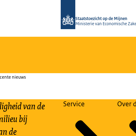
Naar de homepage van Staatstoezicht
Staatstoezicht op de Mijnen
Ministerie van Economische Zak
ecente nieuws
ligheid van de
Service
Over d
ilieu bij
an de