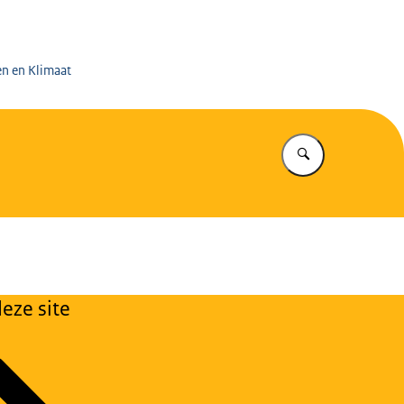
 op de Mijnen
en en Klimaat
Vul in wat u z
eze site