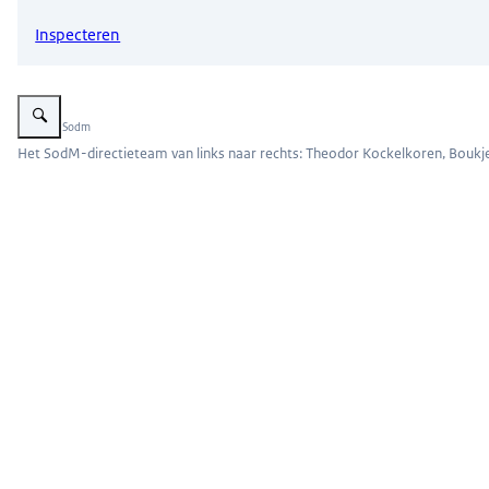
Inspecteren
Vergroot afbeelding CT 2025
Beeld: © Sodm
Het SodM-directieteam van links naar rechts: Theodor Kockelkoren, Boukje